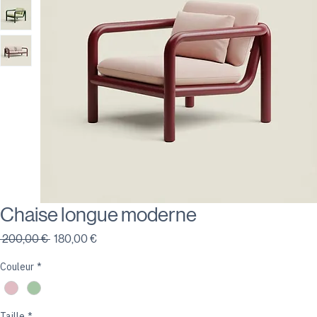
Chaise longue moderne
Prix
Prix
 200,00 € 
180,00 €
original
promotionnel
Couleur
*