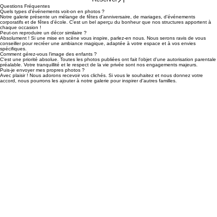
Parcours Jungle Pro
Un défi ludique qui teste la vitesse et l'agilité. Parfait pour les kermesses et anniversaires sportifs.
Réserver
Questions Fréquentes
Quels types d'événements voit-on en photos ?
Notre galerie présente un mélange de fêtes d'anniversaire, de mariages, d'événements
corporatifs et de fêtes d'école. C'est un bel aperçu du bonheur que nos structures apportent à
chaque occasion !
Peut-on reproduire un décor similaire ?
Absolument ! Si une mise en scène vous inspire, parlez-en nous. Nous serons ravis de vous
conseiller pour recréer une ambiance magique, adaptée à votre espace et à vos envies
spécifiques.
Comment gérez-vous l'image des enfants ?
C'est une priorité absolue. Toutes les photos publiées ont fait l'objet d'une autorisation parentale
préalable. Votre tranquillité et le respect de la vie privée sont nos engagements majeurs.
Puis-je envoyer mes propres photos ?
Avec plaisir ! Nous adorons recevoir vos clichés. Si vous le souhaitez et nous donnez votre
accord, nous pourrons les ajouter à notre galerie pour inspirer d'autres familles.