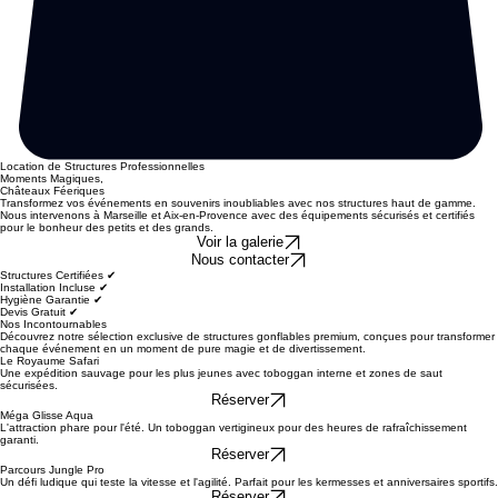
Location de Structures Professionnelles
Moments Magiques,
Châteaux Féeriques
Transformez vos événements en souvenirs inoubliables avec nos structures haut de gamme.
Nous intervenons à Marseille et Aix-en-Provence avec des équipements sécurisés et certifiés
pour le bonheur des petits et des grands.
Voir la galerie
Nous contacter
Structures Certifiées ✔
Installation Incluse ✔
Hygiène Garantie ✔
Devis Gratuit ✔
Nos Incontournables
Découvrez notre sélection exclusive de structures gonflables premium, conçues pour transformer
chaque événement en un moment de pure magie et de divertissement.
Le Royaume Safari
Une expédition sauvage pour les plus jeunes avec toboggan interne et zones de saut
sécurisées.
Réserver
Méga Glisse Aqua
L'attraction phare pour l'été. Un toboggan vertigineux pour des heures de rafraîchissement
garanti.
Réserver