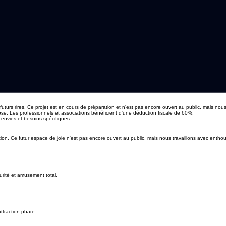
uturs rires. Ce projet est en cours de préparation et n'est pas encore ouvert au public, mais nou
se. Les professionnels et associations bénéficient d'une déduction fiscale de 60%.
s envies et besoins spécifiques.
on. Ce futur espace de joie n'est pas encore ouvert au public, mais nous travaillons avec enthous
urité et amusement total.