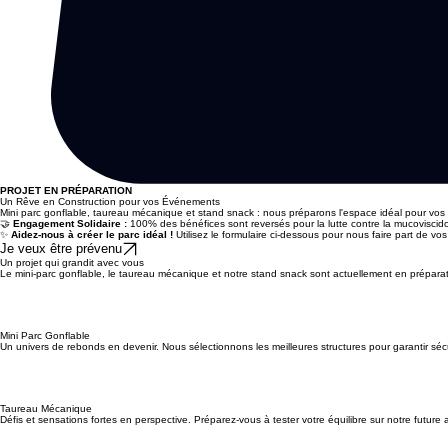
PROJET EN PRÉPARATION
Un Rêve en Construction pour vos Événements
Mini parc gonflable, taureau mécanique et stand snack : nous préparons l'espace idéal pour vos f
🤝
Engagement Solidaire :
100% des bénéfices sont reversés pour la lutte contre la mucoviscido
✨
Aidez-nous à créer le parc idéal !
Utilisez le formulaire ci-dessous pour nous faire part de vo
Je veux être prévenu
Un projet qui grandit avec vous
Le mini-parc gonflable, le taureau mécanique et notre stand snack sont actuellement en préparati
Mini Parc Gonflable
Un univers de rebonds en devenir. Nous sélectionnons les meilleures structures pour garantir séc