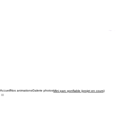
Accueil
Nos animations
Galerie photos
Mini parc gonflable (projet en cours)