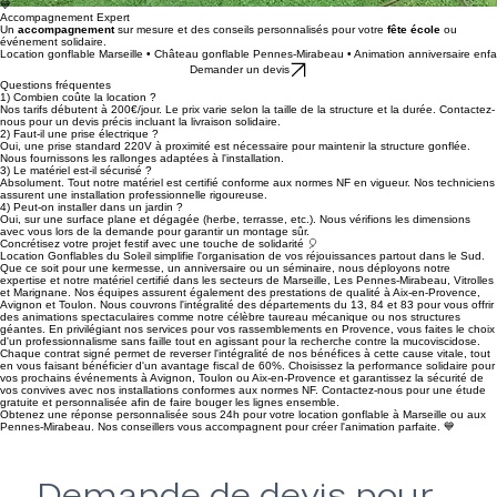
Une ponctualité exemplaire et une
fiabilité
totale pour que votre
animation anniversaire enfant
soit parfaite.
💙
Accompagnement Expert
Un
accompagnement
sur mesure et des conseils personnalisés pour votre
fête école
ou
événement solidaire.
Location gonflable Marseille • Château gonflable Pennes-Mirabeau • Animation anniversaire enfa
Demander un devis
Questions fréquentes
1) Combien coûte la location ?
Nos tarifs débutent à 200€/jour. Le prix varie selon la taille de la structure et la durée. Contactez-
nous pour un devis précis incluant la livraison solidaire.
2) Faut-il une prise électrique ?
Oui, une prise standard 220V à proximité est nécessaire pour maintenir la structure gonflée.
Nous fournissons les rallonges adaptées à l'installation.
3) Le matériel est-il sécurisé ?
Absolument. Tout notre matériel est certifié conforme aux normes NF en vigueur. Nos techniciens
assurent une installation professionnelle rigoureuse.
4) Peut-on installer dans un jardin ?
Oui, sur une surface plane et dégagée (herbe, terrasse, etc.). Nous vérifions les dimensions
avec vous lors de la demande pour garantir un montage sûr.
Concrétisez votre projet festif avec une touche de solidarité 🎈
Location Gonflables du Soleil simplifie l'organisation de vos réjouissances partout dans le Sud.
Que ce soit pour une kermesse, un anniversaire ou un séminaire, nous déployons notre
expertise et notre matériel certifié dans les secteurs de Marseille, Les Pennes-Mirabeau, Vitrolles
et Marignane. Nos équipes assurent également des prestations de qualité à Aix-en-Provence,
Avignon et Toulon. Nous couvrons l'intégralité des départements du 13, 84 et 83 pour vous offrir
des animations spectaculaires comme notre célèbre taureau mécanique ou nos structures
géantes. En privilégiant nos services pour vos rassemblements en Provence, vous faites le choix
d'un professionnalisme sans faille tout en agissant pour la recherche contre la mucoviscidose.
Chaque contrat signé permet de reverser l'intégralité de nos bénéfices à cette cause vitale, tout
en vous faisant bénéficier d'un avantage fiscal de 60%. Choisissez la performance solidaire pour
vos prochains événements à Avignon, Toulon ou Aix-en-Provence et garantissez la sécurité de
vos convives avec nos installations conformes aux normes NF. Contactez-nous pour une étude
gratuite et personnalisée afin de faire bouger les lignes ensemble.
Obtenez une réponse personnalisée sous 24h pour votre location gonflable à Marseille ou aux
Pennes-Mirabeau. Nos conseillers vous accompagnent pour créer l'animation parfaite. 💙