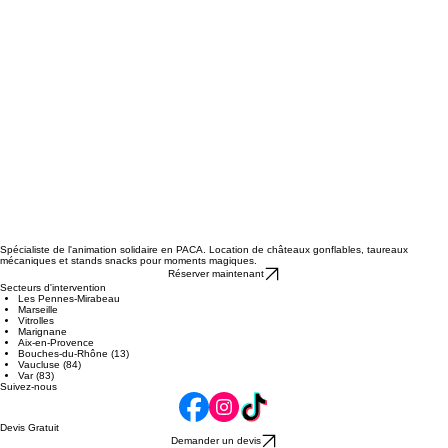
Spécialiste de l'animation solidaire en PACA. Location de châteaux gonflables, taureaux
mécaniques et stands snacks pour moments magiques.
Réserver maintenant
Secteurs d'intervention
Les Pennes-Mirabeau
Marseille
Vitrolles
Marignane
Aix-en-Provence
Bouches-du-Rhône (13)
Vaucluse (84)
Var (83)
Suivez-nous