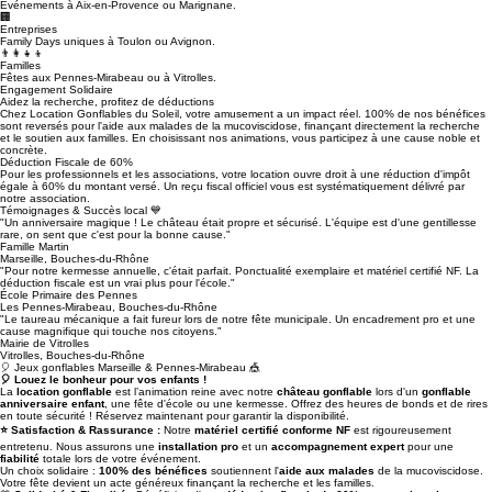
🏛️
Mairies
Événements à Aix-en-Provence ou Marignane.
🏢
Entreprises
Family Days uniques à Toulon ou Avignon.
👨‍👩‍👧‍👦
Familles
Fêtes aux Pennes-Mirabeau ou à Vitrolles.
Engagement Solidaire
Aidez la recherche, profitez de déductions
Chez Location Gonflables du Soleil, votre amusement a un impact réel. 100% de nos bénéfices
sont reversés pour l'aide aux malades de la mucoviscidose, finançant directement la recherche
et le soutien aux familles. En choisissant nos animations, vous participez à une cause noble et
concrète.
Déduction Fiscale de 60%
Pour les professionnels et les associations, votre location ouvre droit à une réduction d'impôt
égale à 60% du montant versé. Un reçu fiscal officiel vous est systématiquement délivré par
notre association.
Témoignages & Succès local 💙
"Un anniversaire magique ! Le château était propre et sécurisé. L'équipe est d'une gentillesse
rare, on sent que c'est pour la bonne cause."
Famille Martin
Marseille, Bouches-du-Rhône
"Pour notre kermesse annuelle, c'était parfait. Ponctualité exemplaire et matériel certifié NF. La
déduction fiscale est un vrai plus pour l'école."
École Primaire des Pennes
Les Pennes-Mirabeau, Bouches-du-Rhône
"Le taureau mécanique a fait fureur lors de notre fête municipale. Un encadrement pro et une
cause magnifique qui touche nos citoyens."
Mairie de Vitrolles
Vitrolles, Bouches-du-Rhône
🎈 Jeux gonflables Marseille & Pennes-Mirabeau 🎪
🎈 Louez le bonheur pour vos enfants !
La
location gonflable
est l’animation reine avec notre
château gonflable
lors d'un
gonflable
anniversaire enfant
, une fête d'école ou une kermesse. Offrez des heures de bonds et de rires
en toute sécurité ! Réservez maintenant pour garantir la disponibilité.
⭐ Satisfaction & Rassurance :
Notre
matériel certifié conforme NF
est rigoureusement
entretenu. Nous assurons une
installation pro
et un
accompagnement expert
pour une
fiabilité
totale lors de votre événement.