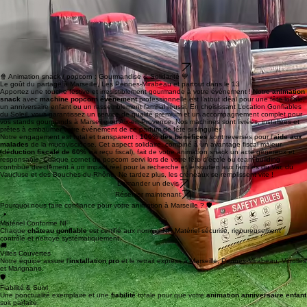
✅
Fiabilité & Accompagnement
sur mesure
✅ Idéal pour : anniversaire enfant, fête école, kermesse et événement entreprise
🕒
Infos Pratiques - Animation événement
🟩 Zone de livraison :
Marseille
,
Les Pennes-Mirabeau
, Vitrolles, Marignane, Aix-en-
Provence
🟦 Durée standard : Forfait journée (8 heures) adaptable
🟨 Réservation conseillée : Le temps presse, contactez-nous vite !
🟧 Installation : assurée par nos soins de A à Z
Réserver maintenant
🍿 Animation snack / popcorn : Gourmandise & Solidarité 💙
Le goût du partage à Marseille, Les Pennes-Mirabeau et partout dans le 13
Apportez une touche festive et irresistiblement gourmande à votre événement ! Notre
animation
snack
avec
machine popcorn événement
professionnelle est l’atout idéal pour une fête locale,
un anniversaire enfant ou un rassemblement familial réussi. En choisissant Location Gonflables
du Soleil, vous garantissez un service de qualité premium et un accompagnement complet pour
vos stands gourmands à Marseille ou Aix-en-Provence. Nos machines sont livrées, installées et
prêtes à embaumer votre événement de ce parfum de fête si singulier.
Notre engagement est total et transparent :
100% des bénéfices
sont reversés pour l'
aide aux
malades
de la mucoviscidose. Cet aspect solidaire, combiné à un avantage fiscal majeur
(
déduction fiscale de 60%
via reçu fiscal), fait de votre animation snack un acte généreux et
responsable. Chaque cornet de popcorn servi lors de votre fête d'école ou team building
contribue directement à un impact réel pour la recherche et le soutien aux familles du Var, du
Vaucluse et des Bouches-du-Rhône. Ne tardez plus, les créneaux se remplissent vite !
Demander un devis
Réserver maintenant
Pourquoi nous faire confiance pour votre animation à Marseille ? 🛡️
📍
Matériel Conforme NF
Chaque
château gonflable
est certifié aux normes NF. Matériel sécurisé, rigoureusement
contrôlé et nettoyé systématiquement.
🚚
Villes Couvertes
Notre équipe assure l'
installation pro
et le retrait express à Marseille, Pennes-Mirabeau, Vitrolles
et Marignane.
🛡️
Fiabilité & Suivi