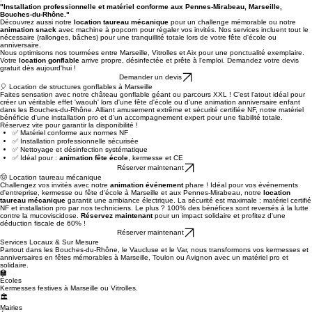
directement les malades. En plus d'offrir un
gonflable anniversaire enfant
inoubliable, vous
obtenez un réu fiscal officiel ouvrant droit à une
déduction fiscale de 60%
. Riez ici, aidez là-bas
!
"Installation professionnelle et matériel conforme aux Pennes-Mirabeau, Marseille,
Bouches-du-Rhône."
Découvrez aussi notre
location taureau mécanique
pour un challenge mémorable ou notre
animation snack
avec machine à popcorn pour régaler vos invités. Nos services incluent tout le
nécessaire (rallonges, bâches) pour une tranquillité totale lors de votre fête d'école ou
anniversaire.
Nous optimisons nos tourmées entre Marseille, Vitrolles et Aix pour une ponctualité exemplaire.
Votre
location gonflable
arrive propre, désinfectée et prête à l'emploi. Demandez votre devis
gratuit dès aujourd'hui !
Demander un devis
🎈 Location de structures gonflables à Marseille
Faites sensation avec notre château gonflable géant ou parcours XXL ! C'est l'atout idéal pour
créer un véritable effet 'waouh' lors d'une fête d'école ou d'une animation anniversaire enfant
dans les Bouches-du-Rhône. Alliant amusement extrême et sécurité certifiée NF, notre matériel
bénéficie d'une installation pro et d'un accompagnement expert pour une fiabilité totale.
Réservez vite pour garantir la disponibilité !
✅ Matériel conforme aux normes NF
✅ Installation professionnelle sécurisée
✅ Nettoyage et désinfection systématique
✅ Idéal pour :
animation fête école
, kermesse et CE
Réserver maintenant
🤠 Location taureau mécanique
Challengez vos invités avec notre
animation événement
phare ! Idéal pour vos événements
d'entreprise, kermesse ou fête d'école à Marseille et aux Pennes-Mirabeau, notre
location
taureau mécanique
garantit une ambiance électrique. La sécurité est maximale : matériel certifié
NF et installation pro par nos techniciens. Le plus ? 100% des bénéfices sont reversés à la lutte
contre la mucoviscidose.
Réservez maintenant
pour un impact solidaire et profitez d'une
déduction fiscale de 60% !
Réserver maintenant
Services Locaux & Sur Mesure
Partout dans les Bouches-du-Rhône, le Vaucluse et le Var, nous transformons vos kermesses et
anniversaires en fêtes mémorables à Marseille, Toulon ou Avignon avec un matériel pro et
solidaire.
🏫
Écoles
Kermesses festives à Marseille ou Vitrolles.