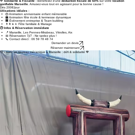
Un choix solidaire :
100% des bénéfices
soutiennent l'
aide aux malades
de la mucoviscidose.
Votre fête devient un acte généreux finançant la recherche et les familles.
💙
Solidarité & Fiscalité :
Bénéficiez d'une
déduction fiscale de 60%
sur votre
location
gonflable Marseille
. Amusez-vous tout en agissant pour la bonne cause !
Dès 200€/jour
Uilisations idéales :
🎂 Animation anniversaire enfant mémorable
🏫 Animation fête école & kermesse dynamique
🏢 Événement entreprise & Team building
👨‍👩‍👧‍👦 Fête familiale & Mariage
🕒 Infos & Réservation immédiate
📍 Marseille, Les Pennes-Mirabeau, Vitrolles, Aix
📅 Réservation 7j/7 - Ne tardez plus !
📞 Contact direct : 06 59 78 48 74
Demander un devis
Réserver maintenant
🤠 Louez un taureau mécanique à Marseille : défi & solidarité 💙
💥
L’animation spectaculaire pour votre événement à Marseille !
La
location taureau mécanique
est l’atout maître pour faire de votre fête un moment
mémorable et riche en émotions. Ce défi ludique attire tous les regards et crée instantanément
une ambiance festive. Grâce à une vitesse et une difficulté réglables, il permet aux enfants
comme aux adultes de tester leur équilibre en toute sécurité. Que ce soit pour un anniversaire,
une kermesse ou une fête d’école aux Pennes-Mirabeau, c'est l'assurance d'un succès garanti.
L’installation et l’accompagnement sont assurés par notre équipe professionnelle, garantissant
fiabilité et sécurité. Louer notre taureau mécanique, c’est aussi faire un geste du cœur :
100%
des bénéfices sont reversés
pour soutenir la lutte contre la mucoviscidose, aidant ainsi les
enfants et les familles touchés par la maladie.
💙
Plaisir partagé et engagement solidaire.
👉 Avantage fiscal exceptionnel :
60% du montant de la location est déductible de vos impôts
(reçu fiscal fourni par l'association).
Réservez maintenant
pour garantir la date de votre
animation événement !
Ce qui fait la différence pour votre location taureau mécanique :
✅
Vitesse & difficulté réglables
(pour tous les âges)
✅
Matériel sécurisé
certifié conforme aux normes NF
✅
Installation pro
et démontage inclus