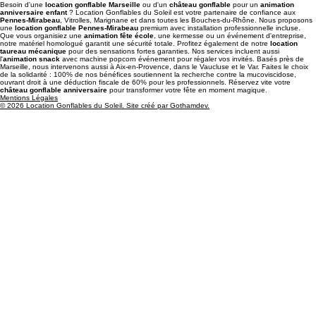
Devis Gratuit
Demander un devis
Besoin d'une
location gonflable Marseille
ou d'un
château gonflable
pour un
animation
anniversaire enfant
? Location Gonflables du Soleil est votre partenaire de confiance aux
Pennes-Mirabeau
, Vitrolles, Marignane et dans toutes les Bouches-du-Rhône. Nous proposons
une
location gonflable Pennes-Mirabeau
premium avec installation professionnelle incluse.
Que vous organisiez une
animation fête école
, une kermesse ou un événement d'entreprise,
notre matériel homologué garantit une sécurité totale. Profitez également de notre
location
taureau mécanique
pour des sensations fortes garanties. Nos services incluent aussi
l'
animation snack
avec machine popcorn événement pour régaler vos invités. Basés près de
Marseille, nous intervenons aussi à Aix-en-Provence, dans le Vaucluse et le Var. Faites le choix
de la solidarité : 100% de nos bénéfices soutiennent la recherche contre la mucoviscidose,
ouvrant droit à une déduction fiscale de 60% pour les professionnels. Réservez vite votre
château gonflable anniversaire
pour transformer votre fête en moment magique.
Mentions Légales
© 2026 Location Gonflables du Soleil. Site créé par Gothamdev.